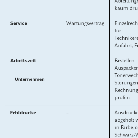
Abteilunge
kaum dru
Service
Wartungsvertrag
Einzelrec
für
Technikere
Anfahrt, Er
Arbeitszeit
–
Bestellen,
Auspacken
Tonerwech
Unternehmen
Störungen
Rechnung
prüfen
Fehldrucke
–
Ausdrucke,
abgeholt 
in Farbe, 
Schwarz-