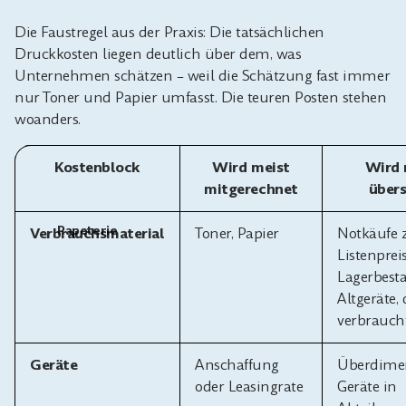
Die Faustregel aus der Praxis: Die tatsächlichen
Druckkosten liegen deutlich über dem, was
Unternehmen schätzen – weil die Schätzung fast immer
nur Toner und Papier umfasst. Die teuren Posten stehen
woanders.
Kostenblock
Wird meist
Wird 
mitgerechnet
über
Papeterie
Verbrauchsmaterial
Toner, Papier
Notkäufe
Listenpreis
Lagerbest
Altgeräte, 
verbrauch
Geräte
Anschaffung
Überdimen
oder Leasingrate
Geräte in