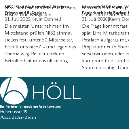
NIS2: Sind Sie betroffen? Pflichten,
NIS2: Sind Sie betroffen? Pflichten,
Microsoft 365 Backup
Microsoft 365 Backup: 
Fristen und Bußgelder
Papierkorb kein Backup i
Fristen und Bußgelder
Papierkorb kein Backu
31. Juli 2026
|
Kevin Donnell
31. Juli 2026
|
Kevin Do
Die meisten Unternehmen im
Die Frage kommt fast
Mittelstand prüfen NIS2 einmal,
spät. Eine Mitarbeiteri
stellen fest „unter 50 Mitarbeiter,
Postfach aufgeräumt, 
betrifft uns nicht" – und legen das
Projektordner in Share
Thema weg. Bei der direkten
verschwunden, oder e
Betroffenheit ist das oft richtig....
kompromittiert und 
Spuren beseitigt. Dann.
Ihr Partner für moderne Arbeitswelten
Hubertusstr. 15
76532 Baden-Baden