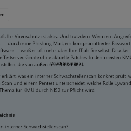
en
äuft. Ihr Virenschutz ist aktiv. Und trotzdem: Wenn ein Angreif
t — durch eine Phishing-Mail, ein kompromittiertes Passwort
tware — weiß er oft mehr über Ihre IT als Sie selbst. Drucker
ne Testserver, Geräte ohne aktuelle Patches: In den meisten 
Drucklösungen
stellen, die von außen unsichtbar sind.
 erklärt, was ein interner Schwachstellenscan konkret prüft, w
 Scan und einem Pentest unterscheidet, welche Rolle Lywand 
hema für KMU durch NIS2 zur Pflicht wird.
eichnis
ein interner Schwachstellenscan?