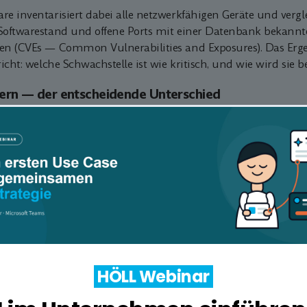
re inventarisiert dabei alle netzwerkfähigen Geräte und vergl
 Softwarestand und offene Ports mit einer Datenbank bekannt
ken (CVEs — Common Vulnerabilities and Exposures). Das Ergeb
ericht: welche Schwachstelle ist wie kritisch, und wie wird sie
xtern — der entscheidende Unterschied
men kennen nur den externen Scan — oder verwechseln beid
nd erheblich:
Bürobedarf
Externer Scan
Interner S
Angreifer von außen
Angreifer bereits im
Externe IPs, Domains, offene
Alle internen Geräte: 
Ports im Internet, E-Mail-
Server, Smartphones,