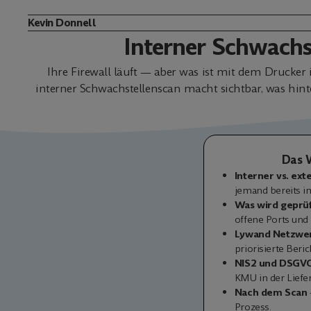
Kevin Donnell
Interner Schwachs
Ihre Firewall läuft — aber was ist mit dem Drucke
interner Schwachstellenscan macht sichtbar, was hint
Das W
Interner vs. ext
jemand bereits i
Was wird geprüf
offene Ports und
Lywand Netzwe
priorisierte Beri
NIS2 und DSGV
KMU in der Liefe
Nach dem Scan
Prozess.