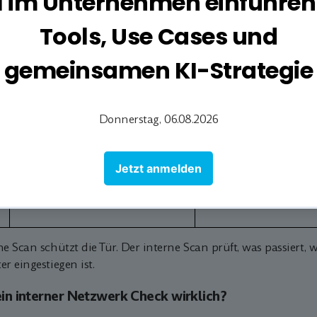
Sicherheit
Switches
Offene RDP-Ports, unsichere
Ungepatchte Softwar
TLS-Versionen, E-Mail ohne
Passwörter, Fehlkonfi
DMARC
Schatten-IT
Vor allem für Unternehmen
Für jedes Unternehm
mit öffentlichen Diensten
80 % der Angriffe int
(VPN, Webserver)
Ausbreitung nutzen
Papeterie
Empfohlen
Für betroffene Unte
zunehmend verpflic
ne Scan schützt die Tür. Der interne Scan prüft, was passiert
er eingestiegen ist.
in interner Netzwerk Check wirklich?