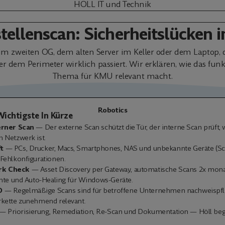
HÖLL IT und Technik
tellenscan: Sicherheitslücken 
r im zweiten OG, dem alten Server im Keller oder dem Laptop
er dem Perimeter wirklich passiert. Wir erklären, wie das fu
Thema für KMU relevant macht.
Robotics
ichtigste In Kürze
erner Scan
— Der externe Scan schützt die Tür, der interne Scan prüft,
m Netzwerk ist.
t
— PCs, Drucker, Macs, Smartphones, NAS und unbekannte Geräte (Sch
 Fehlkonfigurationen.
rk Check
— Asset Discovery per Gateway, automatische Scans 2x mona
chte und Auto-Healing für Windows-Geräte.
O
— Regelmäßige Scans sind für betroffene Unternehmen nachweispflich
rkette zunehmend relevant.
— Priorisierung, Remediation, Re-Scan und Dokumentation — Höll beg