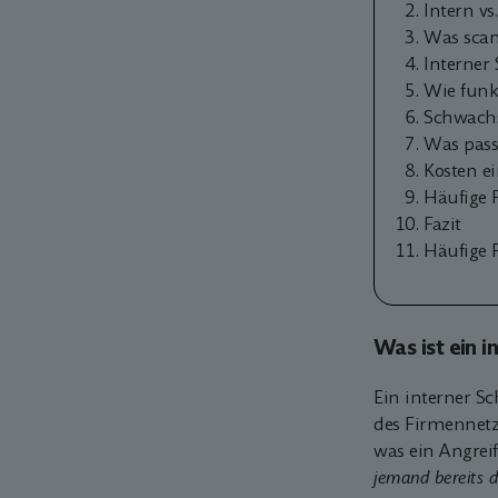
Intern v
Was scan
Interner
Wie funk
Schwachs
Was pass
Kosten e
Häufige 
Fazit
Häufige 
Was ist ein 
Ein interner Sc
des Firmennetz
was ein Angreif
jemand bereits dr