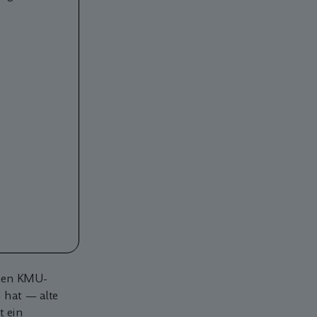
chen KMU-
 hat — alte
t ein