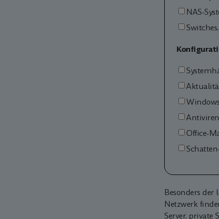
NAS-Syst
Switches
Konfigurati
Systemh
Aktualitä
Windows 
Antivire
Office-Ma
Schatten
Besonders der l
Netzwerk finde
Server, private