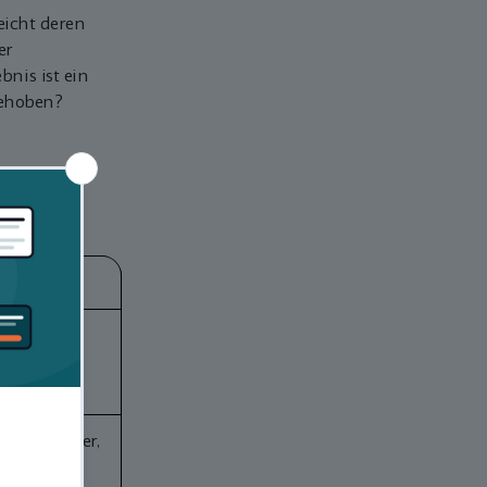
eicht deren
er
nis ist ein
 behoben?
e. Die
can
 Netzwerk
PCs, Drucker,
 NAS,