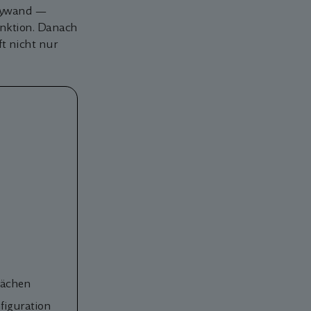
 Lywand —
unktion. Danach
ft nicht nur
lächen
figuration