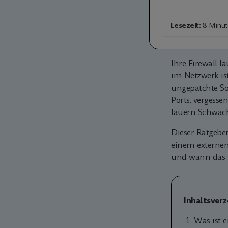
Lesezeit:
8 Minut
Ihre Firewall l
im Netzwerk is
ungepatchte Sof
Ports, vergesse
lauern Schwach
Dieser Ratgeber
einem externen
und wann das T
Inhaltsverz
Was ist 