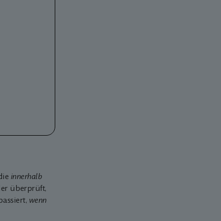
die
innerhalb
er überprüft,
assiert,
wenn