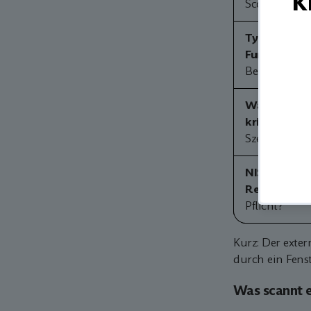
Scope
Typische
Funde
Beispiele
Wann
kritisch?
Szenario
NIS2-
Relevanz
Pflicht?
Kurz: Der exter
durch ein Fenst
Was scannt e