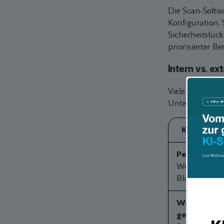
Die Scan-Softwa
Konfiguration,
Sicherheitslüc
priorisierter B
Intern vs. e
Viele Unterneh
Unterschiede si
Kriterium
Perspektive
Wessen
Blickwinkel?
Was wird
geprüft?