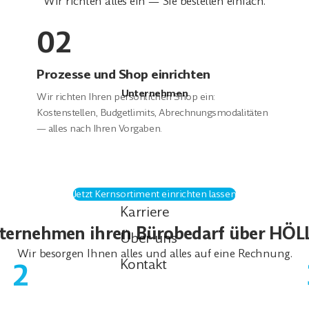
Wir richten alles ein — Sie bestellen einfach.
02
Prozesse und Shop einrichten
Unternehmen
Wir richten Ihren persönlichen Shop ein:
Kostenstellen, Budgetlimits, Abrechnungsmodalitäten
— alles nach Ihren Vorgaben.
Jetzt Kernsortiment einrichten lassen
Karriere
ernehmen ihren Bürobedarf über HÖLL
Über uns
Wir besorgen Ihnen alles und alles auf eine Rechnung.
Kontakt
2