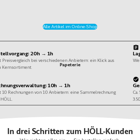
Alle Artikel im Online-Shop
tellvorgang: 20h → 1h
La
t Preisvergleich bei verschiedenen Anbietern: ein Klick aus
Wen
Papeterie
 Kernsortiment.
chnungsverwaltung: 10h → 1h
Ge
tt 10 Rechnungen von 10 Anbietern: eine Sammelrechnung
Ca.
 HÖLL.
3.5
In drei Schritten zum HÖLL-Kunden