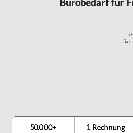
Bürobedarf für F
Ke
Samm
50.000+
1 Rechnung