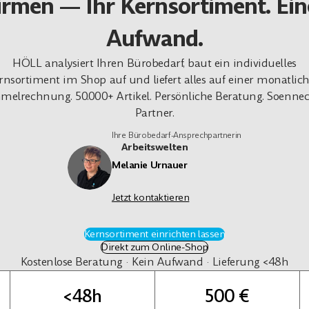
irmen — Ihr Kernsortiment. Ei
Aufwand.
HÖLL analysiert Ihren Bürobedarf, baut ein individuelles
rnsortiment im Shop auf und liefert alles auf einer monatlic
elrechnung. 50.000+ Artikel. Persönliche Beratung. Soenne
Partner.
Ihre Bürobedarf-Ansprechpartnerin
Arbeitswelten
Melanie Urnauer
Jetzt kontaktieren
Kernsortiment einrichten lassen
Direkt zum Online-Shop
Kostenlose Beratung · Kein Aufwand · Lieferung <48h
<48h
500 €