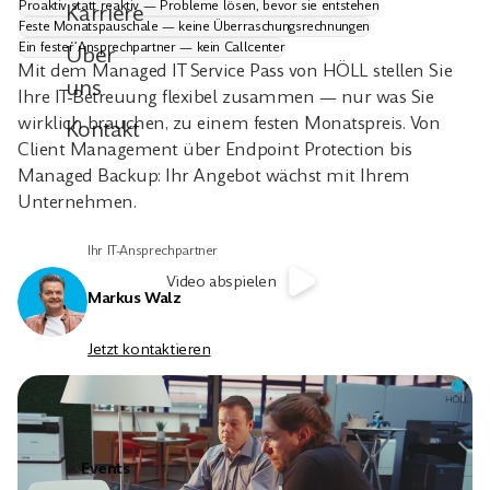
Proaktiv statt reaktiv — Probleme lösen, bevor sie entstehen
Karriere
Feste Monatspauschale — keine Überraschungsrechnungen
Ein fester Ansprechpartner — kein Callcenter
Über
Mit dem Managed IT Service Pass von HÖLL stellen Sie
uns
Ihre IT-Betreuung flexibel zusammen — nur was Sie
wirklich brauchen, zu einem festen Monatspreis. Von
Kontakt
Client Management über Endpoint Protection bis
Managed Backup: Ihr Angebot wächst mit Ihrem
Unternehmen.
Ihr IT-Ansprechpartner
Video abspielen
Markus Walz
Jetzt kontaktieren
Events