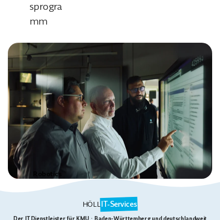
sprogra
mm
Robotics
IT-Services
HÖLL
Der IT Dienstleister für KMU · Baden-Württemberg und deutschlandweit