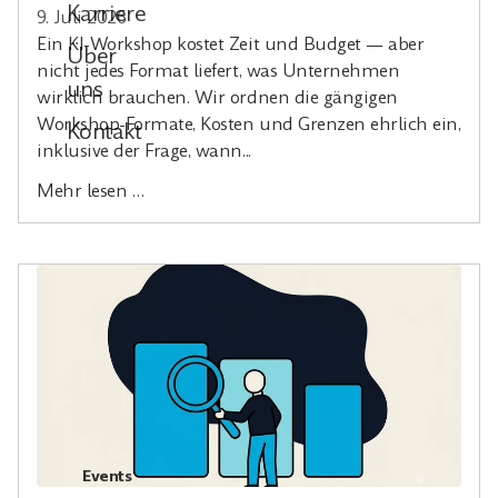
Karriere
9. Juli 2026
Ein KI-Workshop kostet Zeit und Budget — aber
Über
nicht jedes Format liefert, was Unternehmen
uns
wirklich brauchen. Wir ordnen die gängigen
Workshop-Formate, Kosten und Grenzen ehrlich ein,
Kontakt
inklusive der Frage, wann...
Mehr lesen …
Events